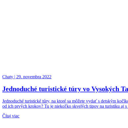
Chaty | 29. novembra 2022
Jednoduché turistické túry vo Vysokých T
Jednoduché turistické túry, na ktoré sa môžete vydať s detským kočík
od ich prvých krokov? Tu je niekoľko skvelých tipov na turistiku aj
Čítaj viac