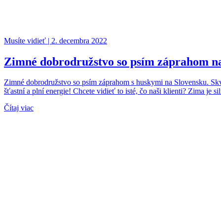
Musíte vidieť | 2. decembra 2022
Zimné dobrodružstvo so psím záprahom n
Zimné dobrodružstvo so psím záprahom s huskymi na Slovensku. Skvelý 
šťastní a plní energie! Chcete vidieť to isté, čo naši klienti? Zima 
Čítaj viac