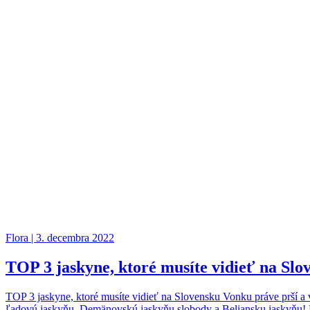
Flora | 3. decembra 2022
TOP 3 jaskyne, ktoré musíte vidieť na Slo
TOP 3 jaskyne, ktoré musíte vidieť na Slovensku Vonku práve prší a 
ľadovú jaskyňu, Demänovskú jaskyňu slobody a Beliansku jaskyňu! N