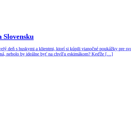
a Slovensku
deň s huskymi a klientmi, ktorí si kúpili vianočné poukážky pre svoje
je silná, nebolo by ideálne byť na chvíľu eskimákom? Keďže […]