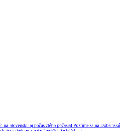
ýň na Slovensku aj počas zlého počasia! Pozrime sa na Dobšinskú
skyňa je jednou z najznámejších jaskýň […]