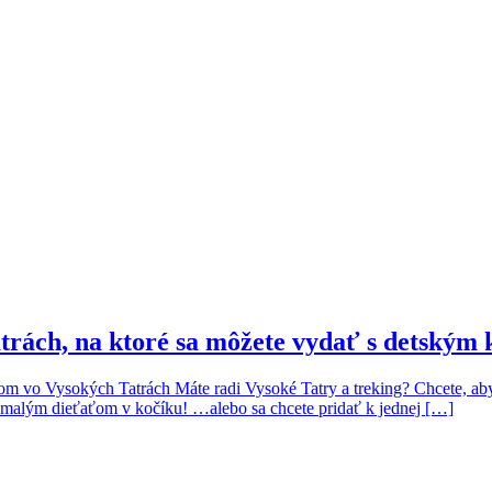
atrách, na ktoré sa môžete vydať s detským
om vo Vysokých Tatrách Máte radi Vysoké Tatry a treking? Chcete, aby v
 s malým dieťaťom v kočíku! …alebo sa chcete pridať k jednej […]