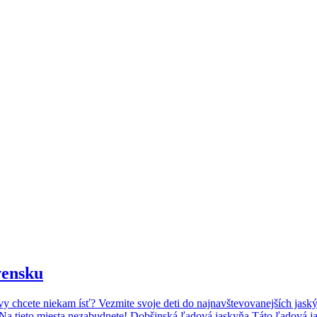
vensku
vy chcete niekam ísť? Vezmite svoje deti do najnavštevovanejších jask
a tieto miesta nezabudnete! Dobšinská ľadová jaskyňa Táto ľadová ja