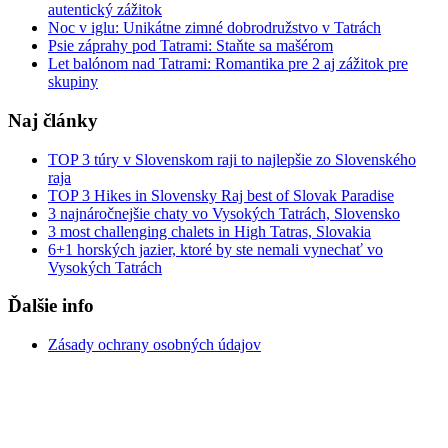
autentický zážitok
Noc v iglu: Unikátne zimné dobrodružstvo v Tatrách
Psie záprahy pod Tatrami: Staňte sa mašérom
Let balónom nad Tatrami: Romantika pre 2 aj zážitok pre
skupiny
Naj články
TOP 3 túry v Slovenskom raji to najlepšie zo Slovenského
raja
TOP 3 Hikes in Slovensky Raj best of Slovak Paradise
3 najnáročnejšie chaty vo Vysokých Tatrách, Slovensko
3 most challenging chalets in High Tatras, Slovakia
6+1 horských jazier, ktoré by ste nemali vynechať vo
Vysokých Tatrách
Ďalšie info
Zásady ochrany osobných údajov