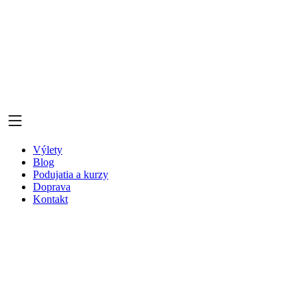
Výlety
Blog
Podujatia a kurzy
Doprava
Kontakt