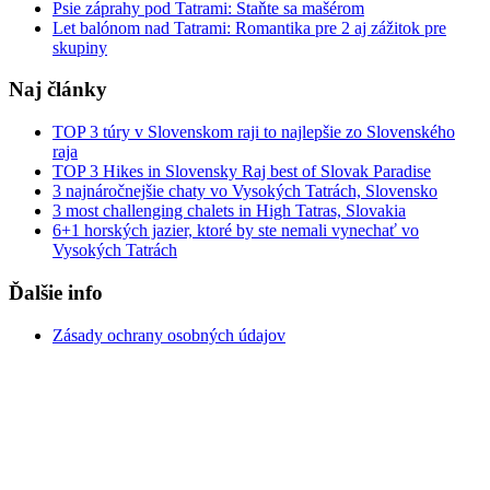
Psie záprahy pod Tatrami: Staňte sa mašérom
Let balónom nad Tatrami: Romantika pre 2 aj zážitok pre
skupiny
Naj články
TOP 3 túry v Slovenskom raji to najlepšie zo Slovenského
raja
TOP 3 Hikes in Slovensky Raj best of Slovak Paradise
3 najnáročnejšie chaty vo Vysokých Tatrách, Slovensko
3 most challenging chalets in High Tatras, Slovakia
6+1 horských jazier, ktoré by ste nemali vynechať vo
Vysokých Tatrách
Ďalšie info
Zásady ochrany osobných údajov