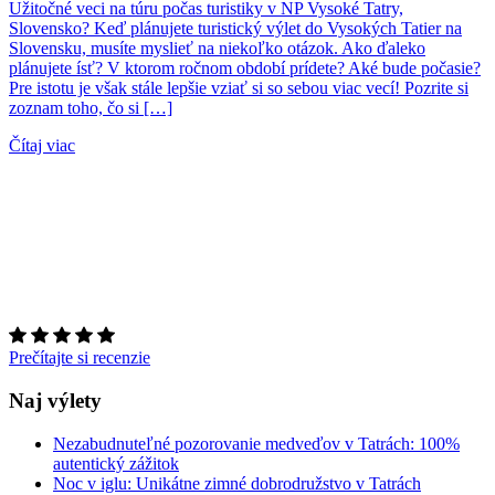
Užitočné veci na túru počas turistiky v NP Vysoké Tatry,
Slovensko? Keď plánujete turistický výlet do Vysokých Tatier na
Slovensku, musíte myslieť na niekoľko otázok. Ako ďaleko
plánujete ísť? V ktorom ročnom období prídete? Aké bude počasie?
Pre istotu je však stále lepšie vziať si so sebou viac vecí! Pozrite si
zoznam toho, čo si […]
Čítaj viac
Prečítajte si recenzie
Naj výlety
Nezabudnuteľné pozorovanie medveďov v Tatrách: 100%
autentický zážitok
Noc v iglu: Unikátne zimné dobrodružstvo v Tatrách