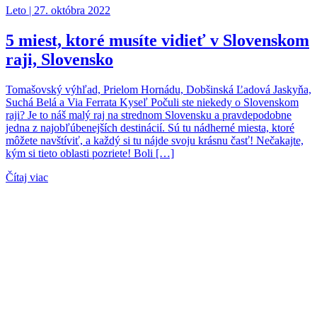
Leto | 27. októbra 2022
5 miest, ktoré musíte vidieť v Slovenskom
raji, Slovensko
Tomašovský výhľad, Prielom Hornádu, Dobšinská Ľadová Jaskyňa,
Suchá Belá a Via Ferrata Kyseľ Počuli ste niekedy o Slovenskom
raji? Je to náš malý raj na strednom Slovensku a pravdepodobne
jedna z najobľúbenejších destinácií. Sú tu nádherné miesta, ktoré
môžete navštíviť, a každý si tu nájde svoju krásnu časť! Nečakajte,
kým si tieto oblasti pozriete! Boli […]
Čítaj viac