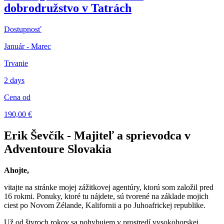
dobrodružstvo v Tatrách
Dostupnosť
Január - Marec
Trvanie
2 days
Cena od
190,00 €
Erik Ševčík - Majiteľ a sprievodca v
Adventoure Slovakia
Ahojte,
vitajte na stránke mojej zážitkovej agentúry, ktorú som založil pred
16 rokmi. Ponuky, ktoré tu nájdete, sú tvorené na základe mojich
ciest po Novom Zélande, Kalifornii a po Juhoafrickej republike.
Už od štyroch rokov sa pohybujem v prostredí vysokohorskej