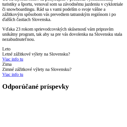
turistiky a športu, venoval som sa závodnému jazdeniu v cyklotriale
či snowboardingu. Rád sa s vami podelím o svoje vášne a
zážitkovým spôsobom vás prevediem tatranským regiónom i po
ďalších častiach Slovenska.
Vďaka 23 rokom sprievodcovských skúseností vám pripravím
unikátny program, tak aby sa pre vás dovolenka na Slovensku stala
nezabudnuteľnou.
Leto
Letné zážitkové výlety na Slovensku?
Viac info tu
Zima
Zimné zážitkové výlety na Slovensku?
Viac info tu
Odporúčané príspevky