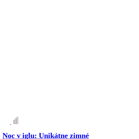
Noc v iglu: Unikátne zimné