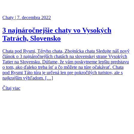
Chaty | 7. decembra 2022
3 najnáročnejšie chaty vo Vysokých
Tatrách, Slovensko
Chata pod Rysmi, Téryho chata, Zbojnícka chata Sledujte náš nový
článok o 3 najnáročnejších chatách na slovenskej strane Vysokých
Tatier na Slovensku. Dúfame, že vám poskytneme lepšiu predstavu
o tom, ako ďaleko treba ísť a čo môžete na túre očakávať. Chata
pod Rysmi Táto túra je určená len pre pokročilých turistov, ale s
najkrajším výhľadom. […]
Čítaj viac