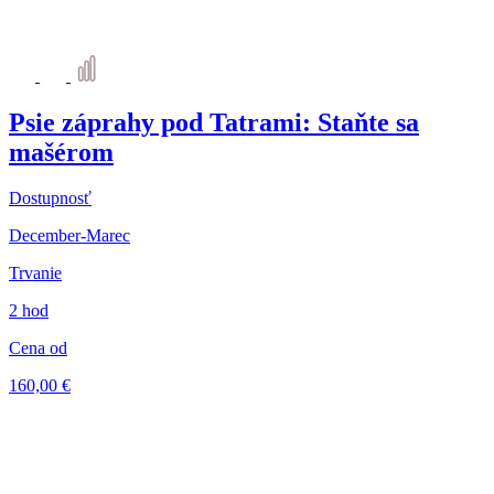
Psie záprahy pod Tatrami: Staňte sa
mašérom
Dostupnosť
December-Marec
Trvanie
2 hod
Cena od
160,00 €